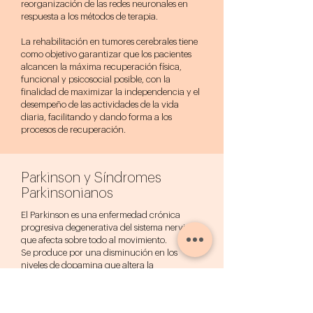
reorganización de las redes neuronales en
respuesta a los métodos de terapia.
La rehabilitación en tumores cerebrales tiene
como objetivo garantizar que los pacientes
alcancen la máxima recuperación física,
funcional y psicosocial posible, con la
finalidad de maximizar la independencia y el
desempeño de las actividades de la vida
diaria, facilitando y dando forma a los
procesos de recuperación.
Parkinson y Síndromes
Parkinsonianos
El Parkinson es una enfermedad crónica
progresiva degenerativa del sistema nervioso
que afecta sobre todo al movimiento.
Se produce por una disminución en los
niveles de dopamina que altera la
funcionalidad normal de los ganglios basales
y provocan patrones anormales de
activación nerviosa.