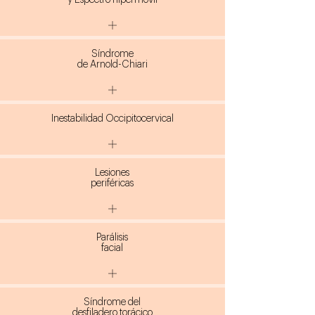
y Espectro hipermóvil
Síndrome
de Arnold-Chiari
Inestabilidad Occipitocervical
Lesiones
periféricas
Parálisis
facial
Síndrome del
desfiladero torácico