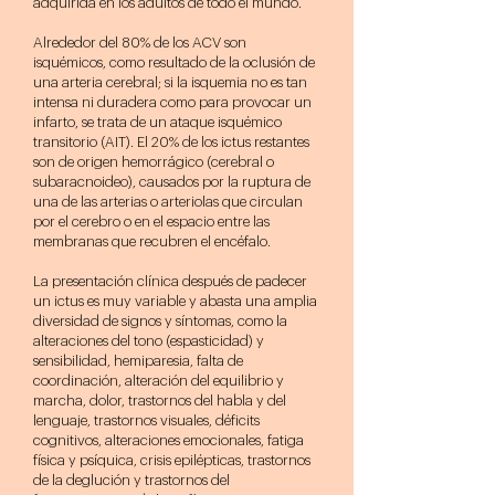
adquirida en los adultos de todo el mundo.
Alrededor del 80% de los ACV son
isquémicos, como resultado de la oclusión de
una arteria cerebral; si la isquemia no es tan
intensa ni duradera como para provocar un
infarto, se trata de un ataque isquémico
transitorio (AIT). El 20% de los ictus restantes
son de origen hemorrágico (cerebral o
subaracnoideo), causados por la ruptura de
una de las arterias o arteriolas que circulan
por el cerebro o en el espacio entre las
membranas que recubren el encéfalo.
La presentación clínica después de padecer
un ictus es muy variable y abasta una amplia
diversidad de signos y síntomas, como la
alteraciones del tono (espasticidad) y
sensibilidad, hemiparesia, falta de
coordinación, alteración del equilibrio y
marcha, dolor, trastornos del habla y del
lenguaje, trastornos visuales, déficits
cognitivos, alteraciones emocionales, fatiga
física y psíquica, crisis epilépticas, trastornos
de la deglución y trastornos del