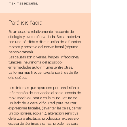
máximas secuelas.
Parálisis facial
Es un cuadro relativamente frecuente de
etiología y evolución variada. Se caracteriza
por una pérdida o disminución de la función
motora y sensitiva del nervio facial (séptimo
nervio craneal).
Las causas son diversas: herpes, infecciones,
tumores (neurinoma del acústico),
enfermedades autoinmunes ,entre otras.
La forma más frecuente es la parálisis de Bell
o idiopática.
Los síntomas que aparecen por una lesión o
inflamación del nervio facial son ausencia de
movilidad voluntaria en la musculatura de
un lado de la cara, dificultad para realizar
expresiones faciales, (levantar las cejas, cerrar
un ojo, sonreír, soplar…), alteración sensitiva
de la zona afectada, producción excesiva o
escasa de lágrimas y saliva, problemas para