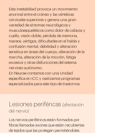
Esta inestabiliad provoca un movimiento
anormal entre el cráneo y las vértebras
cervicales superiores y genera una gran
variedad de síntomas neurológicos y
musculoesqueléticos como dolor de cabeza y
cuello, visión doble, pérdida de memoria,
mareos, vértigos, dificultades en el habla y
confusión mental, debilidad y alteración
sensitiva en áreas del cuerpo, alteración de la
marcha, alteración de la micción, fatiga
excesiva y otras disfunciones del sistema
nervioso autónomo.
En Neurae contamos con una Unidad
específica en ICC y realizamos programas
especializados para este tipo de trastornos.
Lesiones periféricas
(afectación
del nervio)
Los nervios periféricos están formados por
fibras llamadas axones que están recubiertas
de tejidos que las protegen permitiéndoles