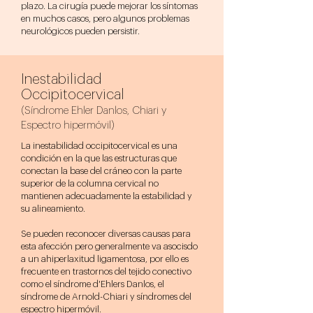
plazo. La cirugía puede mejorar los síntomas
en muchos casos, pero algunos problemas
neurológicos pueden persistir.
Inestabilidad
Occipitocervical
(Síndrome Ehler Danlos, Chiari y
Espectro hipermóvil)
La inestabilidad occipitocervical es una
condición en la que las estructuras que
conectan la base del cráneo con la parte
superior de la columna cervical no
mantienen adecuadamente la estabilidad y
su alineamiento.
Se pueden reconocer diversas causas para
esta afección pero generalmente va asocisdo
a un ahiperlaxitud ligamentosa, por ello es
frecuente en trastornos del tejido conectivo
como el síndrome d'Ehlers Danlos, el
síndrome de Arnold-Chiari y síndromes del
espectro hipermóvil.