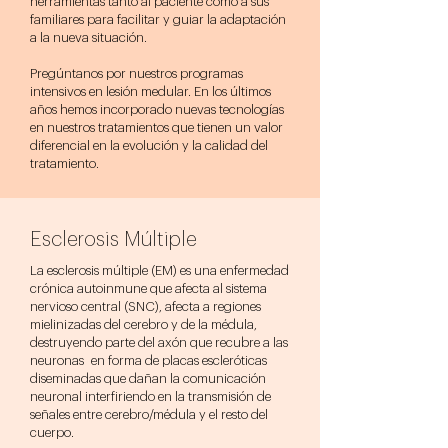
herramientas tanto al paciente como a sus
familiares para facilitar y guiar la adaptación
a la nueva situación.
Pregúntanos por nuestros programas
intensivos en lesión medular. En los últimos
años hemos incorporado nuevas tecnologías
en nuestros tratamientos que tienen un valor
diferencial en la evolución y la calidad del
tratamiento.
Esclerosis Múltiple
La esclerosis múltiple (EM) es una enfermedad
crónica autoinmune que afecta al sistema
nervioso central (SNC), afecta a regiones
mielinizadas del cerebro y de la médula,
destruyendo parte del axón que recubre a las
neuronas en forma de placas escleróticas
diseminadas que dañan la comunicación
neuronal interfiriendo en la transmisión de
señales entre cerebro/médula y el resto del
cuerpo.