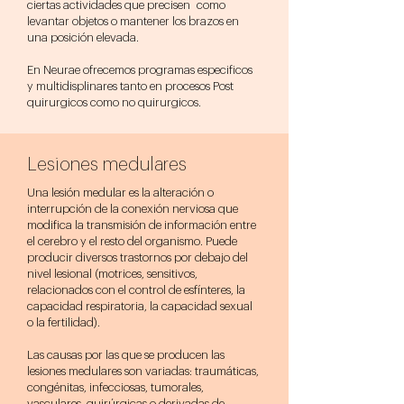
ciertas actividades que precisen como
levantar objetos o mantener los brazos en
una posición elevada.
En Neurae ofrecemos programas especificos
y multidisplinares tanto en procesos Post
quirurgicos como no quirurgicos.
Lesiones medulares
Una lesión medular es la alteración o
interrupción de la conexión nerviosa que
modifica la transmisión de información entre
el cerebro y el resto del organismo. Puede
producir diversos trastornos por debajo del
nivel lesional (motrices, sensitivos,
relacionados con el control de esfínteres, la
capacidad respiratoria, la capacidad sexual
o la fertilidad).
Las causas por las que se producen las
lesiones medulares son variadas: traumáticas,
congénitas, infecciosas, tumorales,
vasculares, quirúrgicas o derivadas de