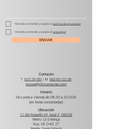
He leído, entiendo y acepto la
política de privacidad
He leído, entiendo y acepto el
aviso legal
ENVIAR
Contacto
T
933 211 651
/ M
663 80 02 39
neurae@clinicaneurae.com
Horario
De Lunes a Viernes de 08:30 a 20:00h
(en horas concertadas)
Ubicación
C/ del Rosselló 43, local 3, 08029
Metro: L5 Entença
Bus: V9, D40, 27
Renfe: Sants Estació