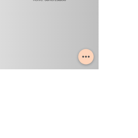
ASISTENCIA DOMICILIARIA
Para las personas que lo requieran, los profesionales
de Neurae se desplazan al domicilio del paciente
para realizar el tratamiento especializado.